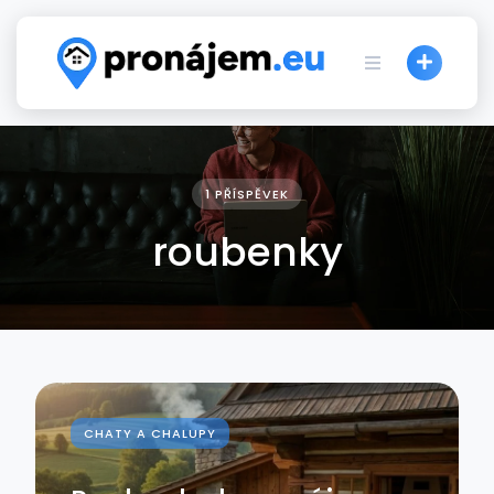
Skip
to
content
1 PŘÍSPĚVEK
roubenky
CHATY A CHALUPY