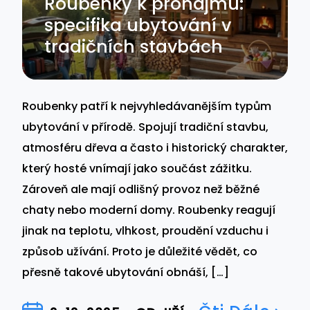
Roubenky k pronájmu:
specifika ubytování v
tradičních stavbách
Roubenky patří k nejvyhledávanějším typům
ubytování v přírodě. Spojují tradiční stavbu,
atmosféru dřeva a často i historický charakter,
který hosté vnímají jako součást zážitku.
Zároveň ale mají odlišný provoz než běžné
chaty nebo moderní domy. Roubenky reagují
jinak na teplotu, vlhkost, proudění vzduchu i
způsob užívání. Proto je důležité vědět, co
přesně takové ubytování obnáší, […]