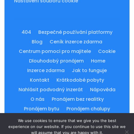
Nastavení souborů cookie
404
Bezpečné používání platformy
Blog
Ceník inzerce zdarma
Centrum pomoci pro majitele
Cookie
Dlouhodobý pronájem
Home
Inzerce zdarma
Jak to funguje
Kontakt
Krátkodobé pobyty
Nahlásit podvodný inzerát
Nápověda
O nás
Pronájem bez realitky
Pronájem bytu
Pronájem chalupy
Pronájem chaty
Pronájem domu
We use cookies to ensure that we give you the best
experience on our website. If you continue to use this site we
Smluvní podmínky
Vyhledávání
will assume that you are happy with it.