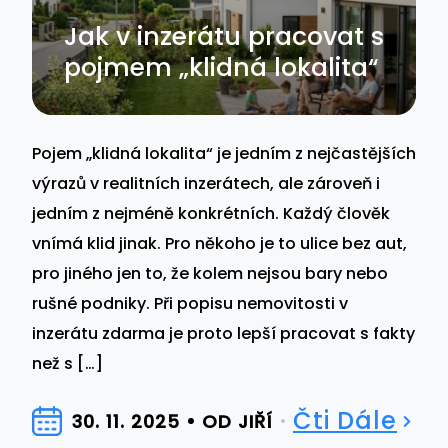
Jak v inzerátu pracovat s
pojmem „klidná lokalita“
Pojem „klidná lokalita“ je jedním z nejčastějších
výrazů v realitních inzerátech, ale zároveň i
jedním z nejméně konkrétních. Každý člověk
vnímá klid jinak. Pro někoho je to ulice bez aut,
pro jiného jen to, že kolem nejsou bary nebo
rušné podniky. Při popisu nemovitosti v
inzerátu zdarma je proto lepší pracovat s fakty
než s […]
Čti Dále
30. 11. 2025
OD JIŘÍ