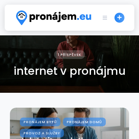
Skip
to
content
1 PŘÍSPĚVEK
internet v pronájmu
PRONÁJEM BYTŮ
PRONÁJEM DOMŮ
PROVOZ A SLUŽBY