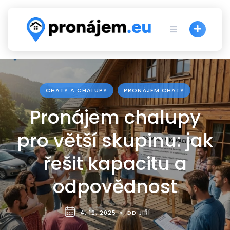
Skip
to
content
CHATY A CHALUPY
PRONÁJEM CHATY
Pronájem chalupy
pro větší skupinu: jak
řešit kapacitu a
odpovědnost
4. 12. 2025
OD JIŘÍ