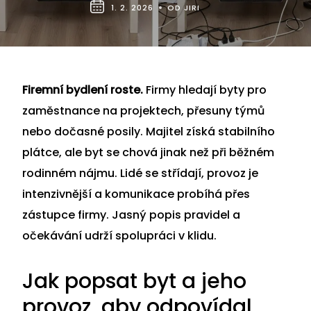
1. 2. 2026
OD JIRI
Firemní bydlení roste.
Firmy hledají byty pro
zaměstnance na projektech, přesuny týmů
nebo dočasné posily. Majitel získá stabilního
plátce, ale byt se chová jinak než při běžném
rodinném nájmu. Lidé se střídají, provoz je
intenzivnější a komunikace probíhá přes
zástupce firmy. Jasný popis pravidel a
očekávání udrží spolupráci v klidu.
Jak popsat byt a jeho
provoz, aby odpovídal