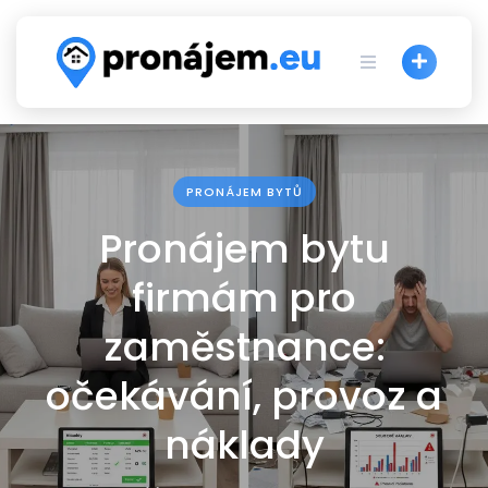
Skip
to
content
PRONÁJEM BYTŮ
Pronájem bytu
firmám pro
zaměstnance:
očekávání, provoz a
náklady