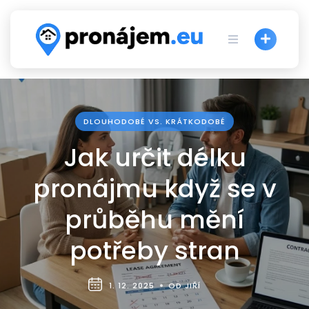
Skip
to
content
DLOUHODOBÉ VS. KRÁTKODOBÉ
Jak určit délku
pronájmu když se v
průběhu mění
potřeby stran
1. 12. 2025
OD JIŘÍ